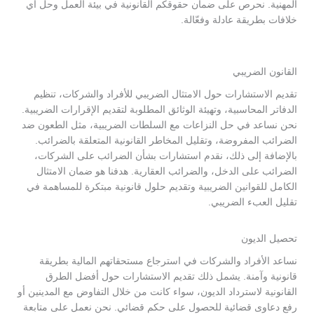
المهنية. نحرص على ضمان حقوقكم القانونية في بيئة العمل وحل أي
خلافات بطريقة عادلة وفعّالة.
القانون الضريبي
تقديم الاستشارات حول الامتثال الضريبي للأفراد والشركات، تنظيم
الدفاتر المحاسبية، وتهيئة الوثائق المطلوبة لتقديم الإقرارات الضريبية.
نحن نساعد في حل النزاعات مع السلطات الضريبية، مثل الطعون ضد
الضرائب المفروضة، وتقليل المخاطر القانونية المتعلقة بالضرائب.
بالإضافة إلى ذلك، نقدم استشارات بشأن الضرائب على الشركات،
الضرائب على الدخل، والضرائب العقارية. هدفنا هو ضمان الامتثال
الكامل للقوانين الضريبية وتقديم حلول قانونية مبتكرة للمساهمة في
تقليل العبء الضريبي.
تحصيل الديون
نساعد الأفراد والشركات في استرجاع مستحقاتهم المالية بطريقة
قانونية وآمنة. يشمل ذلك تقديم الاستشارات حول أفضل الطرق
القانونية لاسترداد الديون، سواء كانت من خلال التفاوض مع المدينين أو
رفع دعاوى قضائية للحصول على حكم قضائي. نحن نعمل على متابعة