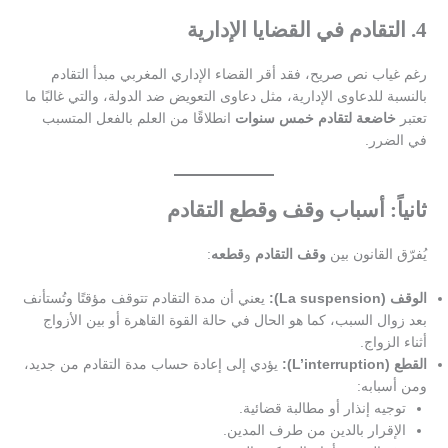
4.
التقادم في القضايا الإدارية
رغم غياب نص صريح، فقد أقر القضاء الإداري المغربي مبدأ التقادم
بالنسبة للدعاوى الإدارية، مثل دعاوى التعويض ضد الدولة، والتي غالبًا ما
تعتبر
خاضعة لتقادم خمس سنوات
انطلاقًا من العلم بالفعل المتسبب
في الضرر.
ثانياً: أسباب وقف وقطع التقادم
يُفرّق القانون بين
وقف التقادم
و
قطعه
:
الوقف (La suspension):
يعني أن مدة التقادم تتوقف مؤقتًا وتُستأنف
بعد زوال السبب، كما هو الحال في حالة القوة القاهرة أو بين الأزواج
أثناء الزواج.
القطع (L’interruption):
يؤدي إلى إعادة حساب مدة التقادم من جديد،
ومن أسبابه:
توجيه إنذار أو مطالبة قضائية.
الإقرار بالدين من طرف المدين.