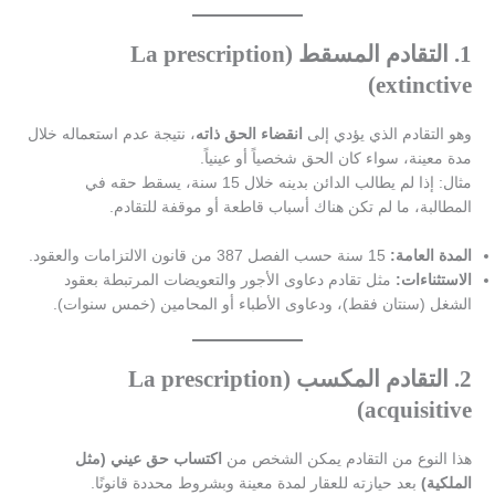
1.
التقادم المسقط (La prescription
extinctive)
وهو التقادم الذي يؤدي إلى
انقضاء الحق ذاته
، نتيجة عدم استعماله خلال
مدة معينة، سواء كان الحق شخصياً أو عينياً.
مثال: إذا لم يطالب الدائن بدينه خلال 15 سنة، يسقط حقه في
المطالبة، ما لم تكن هناك أسباب قاطعة أو موقفة للتقادم.
المدة العامة:
15 سنة حسب الفصل 387 من قانون الالتزامات والعقود.
الاستثناءات:
مثل تقادم دعاوى الأجور والتعويضات المرتبطة بعقود
الشغل (سنتان فقط)، ودعاوى الأطباء أو المحامين (خمس سنوات).
2.
التقادم المكسب (La prescription
acquisitive)
هذا النوع من التقادم يمكن الشخص من
اكتساب حق عيني (مثل
الملكية)
بعد حيازته للعقار لمدة معينة وبشروط محددة قانونًا.