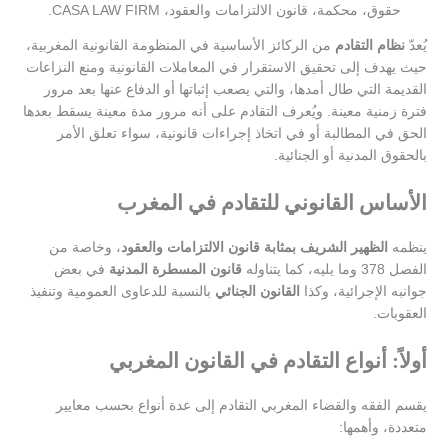
حقوق، محكمة، قانون الالتزامات والعقود، CASA LAW FIRM.
يُعدّ
نظام التقادم
من الركائز الأساسية في المنظومة القانونية المغربية،
حيث يهدف إلى تحقيق الاستقرار في المعاملات القانونية ومنع النزاعات
القديمة التي طال أمدها، والتي يصعب إثباتها أو الدفاع عنها بعد مرور
فترة زمنية معينة. ويُعرف التقادم على أنه مرور مدة معينة يسقط بعدها
الحق في المطالبة أو في اتخاذ إجراءات قانونية، سواء تعلق الأمر
بالحقوق المدنية أو الجنائية.
الأساس القانوني للتقادم في المغرب
ينظمه
الظهير الشريف بمثابة قانون الالتزامات والعقود
، وخاصة من
الفصل 378 وما يليه، كما يتناوله
قانون المسطرة المدنية
في بعض
جوانبه الإجرائية، وكذا
القانون الجنائي
بالنسبة للدعاوى العمومية وتنفيذ
العقوبات.
أولاً: أنواع التقادم في القانون المغربي
يقسم الفقه والقضاء المغربي التقادم إلى عدة أنواع بحسب معايير
متعددة، وأهمها: