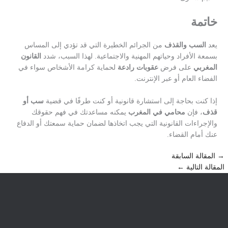
خاتمة
يعد
السب والقذف
من الجرائم الخطيرة التي قد تؤدي إلى المساس
بسمعة الأفراد وحياتهم المهنية والاجتماعية. لهذا السبب، شدد
القانون
المغربي
على فرض
عقوبات رادعة
لحماية كرامة الأشخاص سواء في
الفضاء العام أو عبر الإنترنت.
إذا كنت بحاجة إلى استشارة قانونية أو كنت طرفًا في قضية
سب أو
قذف
، فإن
محامي في المغرب
يمكنه مساعدتك في فهم حقوقك
والإجراءات القانونية التي يجب اتخاذها لضمان حماية سمعتك أو الدفاع
عنك أمام القضاء.
→
المقالة السابقة
المقالة التالية
←