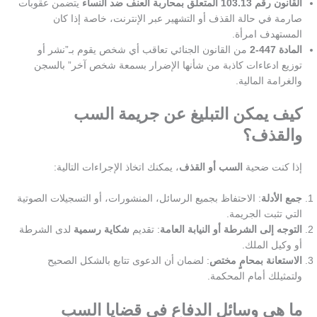
القانون رقم 103.13 المتعلق بمحاربة العنف ضد النساء
يتضمن عقوبات
صارمة في حالة القذف أو التشهير عبر الإنترنت، خاصة إذا كان
المستهدف امرأة.
المادة 447-2
من القانون الجنائي تعاقب أي شخص يقوم بـ”نشر أو
توزيع ادعاءات كاذبة من شأنها الإضرار بسمعة شخص آخر” بالسجن
والغرامة المالية.
كيف يمكن التبليغ عن جريمة السب
والقذف؟
إذا كنت ضحية
السب أو القذف
، يمكنك اتخاذ الإجراءات التالية:
جمع الأدلة
: الاحتفاظ بجميع الرسائل، المنشورات، أو التسجيلات الصوتية
التي تثبت الجريمة.
التوجه إلى الشرطة أو النيابة العامة
: تقديم
شكاية رسمية
لدى الشرطة
أو وكيل الملك.
الاستعانة بمحامٍ مختص
: لضمان أن الدعوى تتابع بالشكل الصحيح
ولتمثيلك أمام المحكمة.
ما هي وسائل الدفاع في قضايا السب