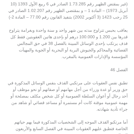
(غير بمقتض الظهير رقم 1.73.285 الصادر في 6 ربيع الأول 1393 (10
أبريل 1973) – المادة 1 – و بمقتضى الظهير رقم 1.02.207 الصادر في
25 رجب 1423 (3 أكتوبر 2002) بتنفيذ القانون رقم 77.00 – المادة 2-)
يعاقب بحبس تتراوح مدته بين شهر واحد و سنة واحدة وبغرامة يتراوح
قدرها بين 1.200 و 100.000 درهم أو بإحدى هاتين العقوبتين فقط كل
قذف يرتكب بإحدى الوسائل المبينة بالفصل 38 في حق المجالس
القضائية والمحاكم والجيوش البرية أو البحرية أو الجوية والمهيآت
المؤسسة والإدارات العمومية بالمغرب.
الفصل 46
تطبق نفس العقوبات على مرتكبي القذف بنفس الوسائل المذكورة في
حق وزير أو عدة وزراء من أجل مهامهم أو صفاتهم أو نحو موظف أو
أحد رجال أو أعوان السلطة العمومية أو كل شخص مكلف بمصلحة أو
مهمة عمومية موقتة كانت أم مستمرة أو مساعد قضائي أو شاهد من
جراء تأدية شهادته.
أما مرتكبو القذف الموجه إلى الشخصيات المذكورة فيما يهم حياتهم
الخاصة فتطبق عليهم العقوبات المبينة في الفصل السابع والأربعون