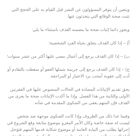
ويتعين أن يتوفر المسؤولون عن النشر قبل القيام به على الحجج التي
تثبت صحة الوقائع التي يتحدثون عنها.
ويجوز دائما إثبات صحة ما يتضمنه القذف باستثناء ما يلي:
أ) – إذا كان القذف يتعلق بحياة الفرد الشخصية؛
ب) – إذا كان القذف يرجع إلى أعمال مضى عليها أكثر من عشر سنوات؛
ج) – إذا كان القذف يرجع إلى جريمة شملها العفو أو سقطت بالتقادم أو
أدت إلى عقوبة أمحت برد الاعتبار أو المراجعة.
يحق تقديم الإثباتات المضادة في الحالات المنصوص عليها في الفقرتين
الأولى والثانية من هذا الفصل. وإذا ما أكدت الإثباتات صحة ما يعزى من
القذف فإن المتهم يعفى من الشكوى المقدمة في شأنه.
وفيما عدا ذلك من الظروف وإذا كانت الشكوى موجهة ضد شخص
ليست له صفة خاصة وكان الأمر المعزو موضوع متابعة وقع الشروع في
إجرائها بطلب من النيابة العامة أو موضوع شكاية قدمها المتهم فتؤجل