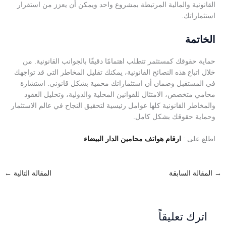
القانونية والمالية المرتبطة بمشروع واحد ويمكن أن يعزز من استقرار
استثماراتك.
الخاتمة
حماية حقوقك كمستثمر تتطلب اهتمامًا دقيقًا بالجوانب القانونية. من
خلال اتباع هذه النصائح القانونية، يمكنك تقليل المخاطر التي قد تواجهك
في المستقبل وضمان أن استثماراتك محمية بشكل قانوني. استشارة
محامي متخصص، الامتثال للقوانين المحلية والدولية، وتحليل العقود
والمخاطر القانونية كلها عوامل رئيسية لتحقيق النجاح في عالم الاستثمار
وحماية حقوقك بشكل كامل.
اطلع على :
ارقام هواتف محامين الدار البيضاء
→
المقالة السابقة
المقالة التالية
←
اترك تعليقاً